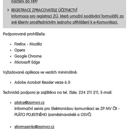
načtení do HPP
REGISTRACE ZPRACOVATELE ÚČETNICTVÍ
Informace pro registraci ZÚ, která umožní podávání formulářů za
své klienty prostřednictvím jednoho přihlášení k e-Komunikaci.
Podporované prohlížeče:
Firefox - Mozilla
Opera
Google Chrome
Microsoft Edge
Vyžadované aplikace ve verzích minimálně:
Adobe Acrobat Reader verze 6.0
Technická podpora je zajištěna na tel. čísle: 224 211 211, E-mail:
platce@zpmvcr.cz
Informační servis pro Elektronickou komunikaci se ZP MV ČR -
PLÁTCI POJISTNÉHO (zaměstnavatelé a OSVČ)
eformssmlp@zpmvcr.cz