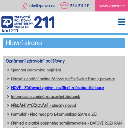
info@zpmvcr.cz
224 211 211
www.zpmvcr.cz
kód 211
Hlavní strana
Oznámení zdravotní pojišťovny
Sjednání cestovního pojištění
Návod k podání online žádosti o příspěvek z Fondu prevence
NOVÉ - Zúčtovací zprávy - rozšíření způsobu distribuce
Informace o změně zpracování žádanek
PŘEDÁNÍ VYÚČTOVÁNÍ - stručný návod
Formulář - Plná moc pro E-komunikaci (ZAM a ZÚ)
Přehled o platbě pojistného zaměstnavatele - DATOVÉ ROZHRANÍ