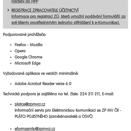
načtení do HPP
REGISTRACE ZPRACOVATELE ÚČETNICTVÍ
Informace pro registraci ZÚ, která umožní podávání formulářů za
své klienty prostřednictvím jednoho přihlášení k e-Komunikaci.
Podporované prohlížeče:
Firefox - Mozilla
Opera
Google Chrome
Microsoft Edge
Vyžadované aplikace ve verzích minimálně:
Adobe Acrobat Reader verze 6.0
Technická podpora je zajištěna na tel. čísle: 224 211 211, E-mail:
platce@zpmvcr.cz
Informační servis pro Elektronickou komunikaci se ZP MV ČR -
PLÁTCI POJISTNÉHO (zaměstnavatelé a OSVČ)
eformssmlp@zpmvcr.cz