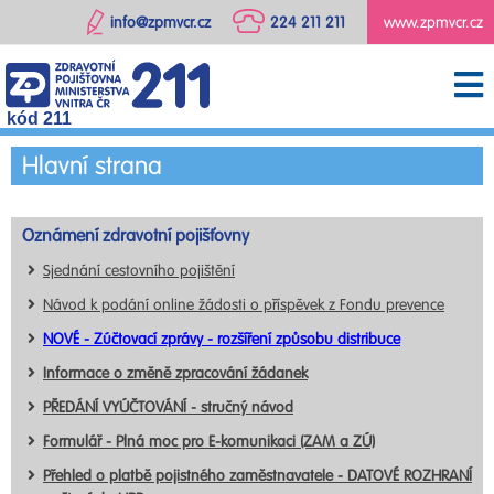
info@zpmvcr.cz
224 211 211
www.zpmvcr.cz
kód 211
Hlavní strana
Oznámení zdravotní pojišťovny
Sjednání cestovního pojištění
Návod k podání online žádosti o příspěvek z Fondu prevence
NOVÉ - Zúčtovací zprávy - rozšíření způsobu distribuce
Informace o změně zpracování žádanek
PŘEDÁNÍ VYÚČTOVÁNÍ - stručný návod
Formulář - Plná moc pro E-komunikaci (ZAM a ZÚ)
Přehled o platbě pojistného zaměstnavatele - DATOVÉ ROZHRANÍ