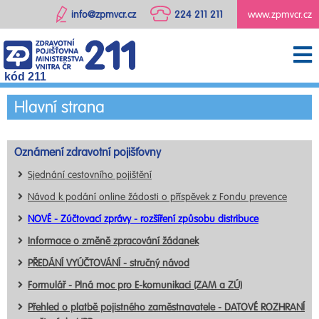
info@zpmvcr.cz
224 211 211
www.zpmvcr.cz
kód 211
Hlavní strana
Oznámení zdravotní pojišťovny
Sjednání cestovního pojištění
Návod k podání online žádosti o příspěvek z Fondu prevence
NOVÉ - Zúčtovací zprávy - rozšíření způsobu distribuce
Informace o změně zpracování žádanek
PŘEDÁNÍ VYÚČTOVÁNÍ - stručný návod
Formulář - Plná moc pro E-komunikaci (ZAM a ZÚ)
Přehled o platbě pojistného zaměstnavatele - DATOVÉ ROZHRANÍ