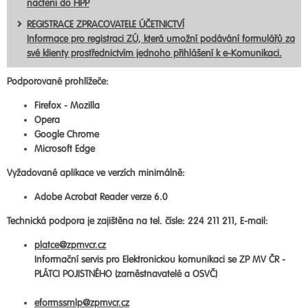
načtení do HPP
REGISTRACE ZPRACOVATELE ÚČETNICTVÍ
Informace pro registraci ZÚ, která umožní podávání formulářů za
své klienty prostřednictvím jednoho přihlášení k e-Komunikaci.
Podporované prohlížeče:
Firefox - Mozilla
Opera
Google Chrome
Microsoft Edge
Vyžadované aplikace ve verzích minimálně:
Adobe Acrobat Reader verze 6.0
Technická podpora je zajištěna na tel. čísle: 224 211 211, E-mail:
platce@zpmvcr.cz
Informační servis pro Elektronickou komunikaci se ZP MV ČR -
PLÁTCI POJISTNÉHO (zaměstnavatelé a OSVČ)
eformssmlp@zpmvcr.cz