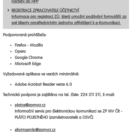
načtení do HPP
REGISTRACE ZPRACOVATELE ÚČETNICTVÍ
Informace pro registraci ZÚ, která umožní podávání formulářů za
své klienty prostřednictvím jednoho přihlášení k e-Komunikaci.
Podporované prohlížeče:
Firefox - Mozilla
Opera
Google Chrome
Microsoft Edge
Vyžadované aplikace ve verzích minimálně:
Adobe Acrobat Reader verze 6.0
Technická podpora je zajištěna na tel. čísle: 224 211 211, E-mail:
platce@zpmvcr.cz
Informační servis pro Elektronickou komunikaci se ZP MV ČR -
PLÁTCI POJISTNÉHO (zaměstnavatelé a OSVČ)
eformssmlp@zpmvcr.cz