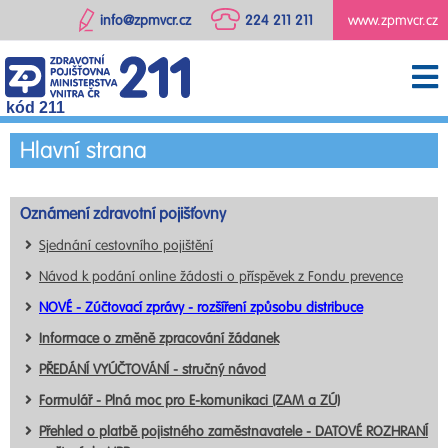
info@zpmvcr.cz
224 211 211
www.zpmvcr.cz
kód 211
Hlavní strana
Oznámení zdravotní pojišťovny
Sjednání cestovního pojištění
Návod k podání online žádosti o příspěvek z Fondu prevence
NOVÉ - Zúčtovací zprávy - rozšíření způsobu distribuce
Informace o změně zpracování žádanek
PŘEDÁNÍ VYÚČTOVÁNÍ - stručný návod
Formulář - Plná moc pro E-komunikaci (ZAM a ZÚ)
Přehled o platbě pojistného zaměstnavatele - DATOVÉ ROZHRANÍ