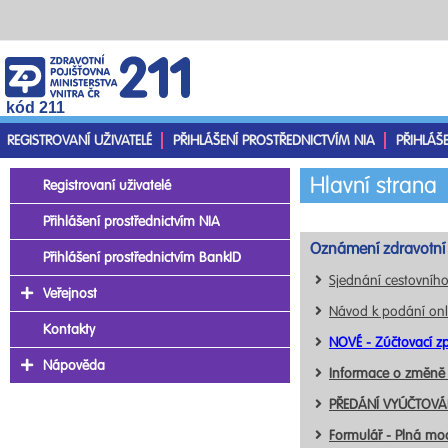
kód 211
REGISTROVANÍ UŽIVATELÉ
PŘIHLÁŠENÍ PROSTŘEDNICTVÍM NIA
PŘIHLÁŠ
Hlavní strana
Registrovaní uživatelé
Přihlášení prostřednictvím NIA
Oznámení zdravotní 
Přihlášení prostřednictvím BankID
Sjednání cestovního
Veřejnost
Návod k podání onl
Kontakty
NOVÉ - Zúčtovací zp
Nápověda
Informace o změně
PŘEDÁNÍ VYÚČTOVÁN
Formulář - Plná mo