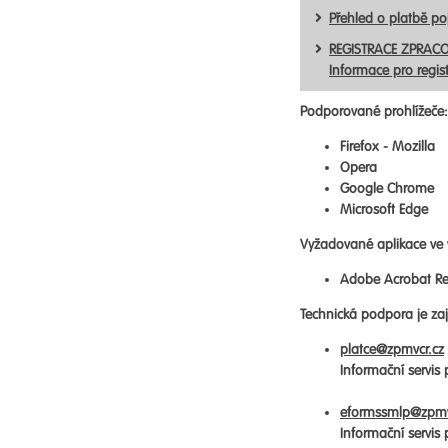
Přehled o platbě p
REGISTRACE ZPRACO
Informace pro regis
Podporované prohlížeče:
Firefox - Mozilla
Opera
Google Chrome
Microsoft Edge
Vyžadované aplikace ve 
Adobe Acrobat Re
Technická podpora je zaji
platce@zpmvcr.cz
Informační servis
eformssmlp@zpmv
Informační servis