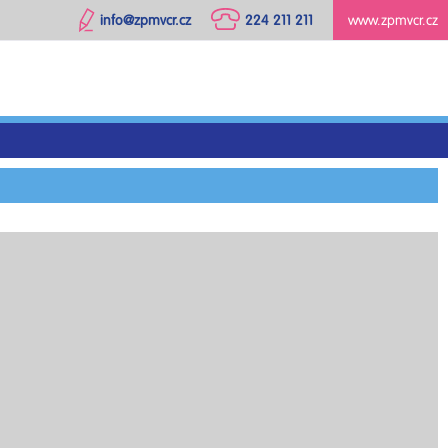
info@zpmvcr.cz
224 211 211
www.zpmvcr.cz