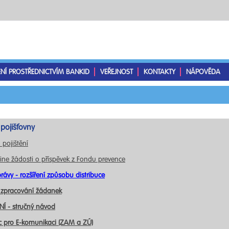
ENÍ PROSTŘEDNICTVÍM BANKID
VEŘEJNOST
KONTAKTY
NÁPOVĚDA
pojišťovny
 pojištění
ine žádosti o příspěvek z Fondu prevence
rávy - rozšíření způsobu distribuce
 zpracování žádanek
Í - stručný návod
c pro E-komunikaci (ZAM a ZÚ)