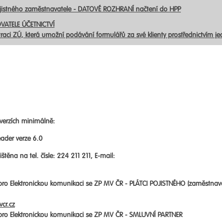
ojistného zaměstnavatele - DATOVÉ ROZHRANÍ načtení do HPP
VATELE ÚČETNICTVÍ
traci ZÚ, která umožní podávání formulářů za své klienty prostřednictvím j
verzích minimálně:
ader verze 6.0
štěna na tel. čísle: 224 211 211, E-mail:
 pro Elektronickou komunikaci se ZP MV ČR -
PLÁTCI POJISTNÉHO (zaměstnav
cr.cz
 pro Elektronickou komunikaci se ZP MV ČR -
SMLUVNÍ PARTNER