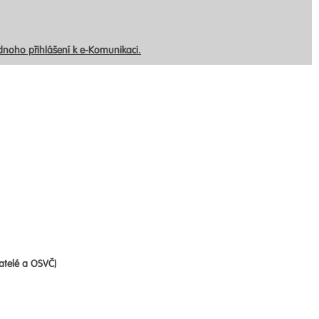
ednoho přihlášení k e-Komunikaci.
atelé a OSVČ)