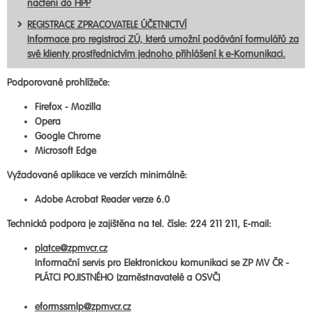
načtení do HPP
REGISTRACE ZPRACOVATELE ÚČETNICTVÍ
Informace pro registraci ZÚ, která umožní podávání formulářů za
své klienty prostřednictvím jednoho přihlášení k e-Komunikaci.
Podporované prohlížeče:
Firefox - Mozilla
Opera
Google Chrome
Microsoft Edge
Vyžadované aplikace ve verzích minimálně:
Adobe Acrobat Reader verze 6.0
Technická podpora je zajištěna na tel. čísle: 224 211 211, E-mail:
platce@zpmvcr.cz
Informační servis pro Elektronickou komunikaci se ZP MV ČR -
PLÁTCI POJISTNÉHO (zaměstnavatelé a OSVČ)
eformssmlp@zpmvcr.cz