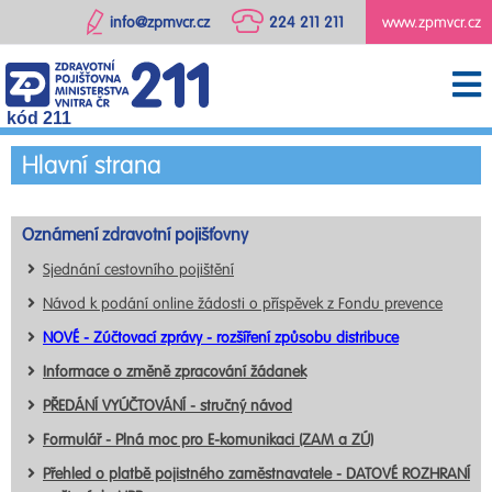
info@zpmvcr.cz
224 211 211
www.zpmvcr.cz
kód 211
Hlavní strana
Oznámení zdravotní pojišťovny
Sjednání cestovního pojištění
Návod k podání online žádosti o příspěvek z Fondu prevence
NOVÉ - Zúčtovací zprávy - rozšíření způsobu distribuce
Informace o změně zpracování žádanek
PŘEDÁNÍ VYÚČTOVÁNÍ - stručný návod
Formulář - Plná moc pro E-komunikaci (ZAM a ZÚ)
Přehled o platbě pojistného zaměstnavatele - DATOVÉ ROZHRANÍ