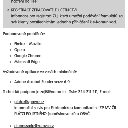
načtení do HPP
REGISTRACE ZPRACOVATELE ÚČETNICTVÍ
Informace pro registraci ZÚ, která umožní podávání formulářů za
své klienty prostřednictvím jednoho přihlášení k e-Komunikaci.
Podporované prohlížeče:
Firefox - Mozilla
Opera
Google Chrome
Microsoft Edge
Vyžadované aplikace ve verzích minimálně:
Adobe Acrobat Reader verze 6.0
Technická podpora je zajištěna na tel. čísle: 224 211 211, E-mail:
platce@zpmvcr.cz
Informační servis pro Elektronickou komunikaci se ZP MV ČR -
PLÁTCI POJISTNÉHO (zaměstnavatelé a OSVČ)
eformssmlp@zpmvcr.cz