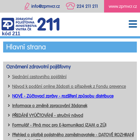
info@zpmvcr.cz
224 211 211
www.zpmvcr.cz
kód 211
Hlavní strana
Oznámení zdravotní pojišťovny
Sjednání cestovního pojištění
Návod k podání online žádosti o příspěvek z Fondu prevence
NOVÉ - Zúčtovací zprávy - rozšíření způsobu distribuce
Informace o změně zpracování žádanek
PŘEDÁNÍ VYÚČTOVÁNÍ - stručný návod
Formulář - Plná moc pro E-komunikaci (ZAM a ZÚ)
Přehled o platbě pojistného zaměstnavatele - DATOVÉ ROZHRANÍ