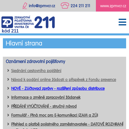
info@zpmvcr.cz
224 211 211
www.zpmvcr.cz
kód 211
Hlavní strana
Oznámení zdravotní pojišťovny
Sjednání cestovního pojištění
Návod k podání online žádosti o příspěvek z Fondu prevence
NOVÉ - Zúčtovací zprávy - rozšíření způsobu distribuce
Informace o změně zpracování žádanek
PŘEDÁNÍ VYÚČTOVÁNÍ - stručný návod
Formulář - Plná moc pro E-komunikaci (ZAM a ZÚ)
Přehled o platbě pojistného zaměstnavatele - DATOVÉ ROZHRANÍ