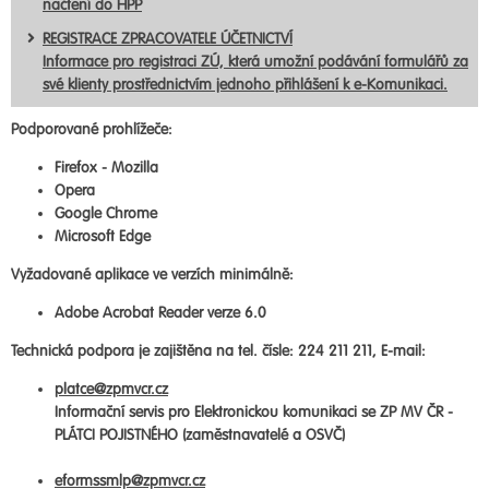
načtení do HPP
REGISTRACE ZPRACOVATELE ÚČETNICTVÍ
Informace pro registraci ZÚ, která umožní podávání formulářů za
své klienty prostřednictvím jednoho přihlášení k e-Komunikaci.
Podporované prohlížeče:
Firefox - Mozilla
Opera
Google Chrome
Microsoft Edge
Vyžadované aplikace ve verzích minimálně:
Adobe Acrobat Reader verze 6.0
Technická podpora je zajištěna na tel. čísle: 224 211 211, E-mail:
platce@zpmvcr.cz
Informační servis pro Elektronickou komunikaci se ZP MV ČR -
PLÁTCI POJISTNÉHO (zaměstnavatelé a OSVČ)
eformssmlp@zpmvcr.cz