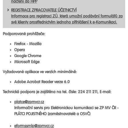
načtení do HPP
REGISTRACE ZPRACOVATELE ÚČETNICTVÍ
Informace pro registraci ZÚ, která umožní podávání formulářů za
své klienty prostřednictvím jednoho přihlášení k e-Komunikaci.
Podporované prohlížeče:
Firefox - Mozilla
Opera
Google Chrome
Microsoft Edge
Vyžadované aplikace ve verzích minimálně:
Adobe Acrobat Reader verze 6.0
Technická podpora je zajištěna na tel. čísle: 224 211 211, E-mail:
platce@zpmvcr.cz
Informační servis pro Elektronickou komunikaci se ZP MV ČR -
PLÁTCI POJISTNÉHO (zaměstnavatelé a OSVČ)
eformssmlp@zpmvcr.cz