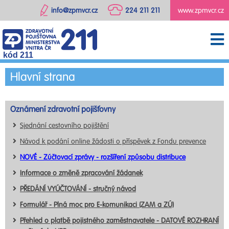
info@zpmvcr.cz
224 211 211
www.zpmvcr.cz
kód 211
Hlavní strana
Oznámení zdravotní pojišťovny
Sjednání cestovního pojištění
Návod k podání online žádosti o příspěvek z Fondu prevence
NOVÉ - Zúčtovací zprávy - rozšíření způsobu distribuce
Informace o změně zpracování žádanek
PŘEDÁNÍ VYÚČTOVÁNÍ - stručný návod
Formulář - Plná moc pro E-komunikaci (ZAM a ZÚ)
Přehled o platbě pojistného zaměstnavatele - DATOVÉ ROZHRANÍ