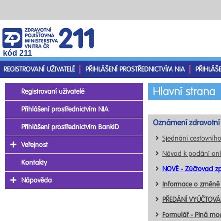
kód 211
REGISTROVANÍ UŽIVATELÉ
PŘIHLÁŠENÍ PROSTŘEDNICTVÍM NIA
PŘIHLÁŠ
Hlavní strana
Registrovaní uživatelé
Přihlášení prostřednictvím NIA
Oznámení zdravotní 
Přihlášení prostřednictvím BankID
Sjednání cestovního
Veřejnost
Návod k podání onl
Kontakty
NOVÉ - Zúčtovací zp
Nápověda
Informace o změně
PŘEDÁNÍ VYÚČTOVÁN
Formulář - Plná mo