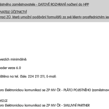
ojistného zaměstnavatele - DATOVÉ ROZHRANÍ načtení do HPP
VATELE ÚČETNICTVÍ
traci ZÚ, která umožní podávání formulářů za své klienty prostřednictvím j
verzích minimálně:
ader verze 6.0
štěna na tel. čísle: 224 211 211, E-mail:
 pro Elektronickou komunikaci se ZP MV ČR -
PLÁTCI POJISTNÉHO (zaměstnav
cr.cz
 pro Elektronickou komunikaci se ZP MV ČR -
SMLUVNÍ PARTNER