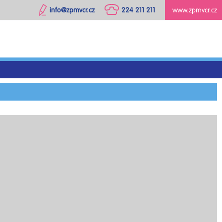
info@zpmvcr.cz
224 211 211
www.zpmvcr.cz