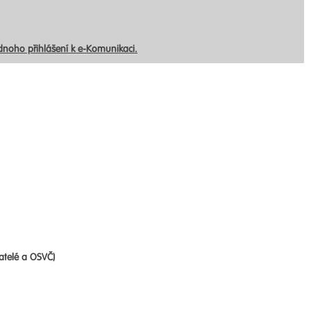
ednoho přihlášení k e-Komunikaci.
atelé a OSVČ)