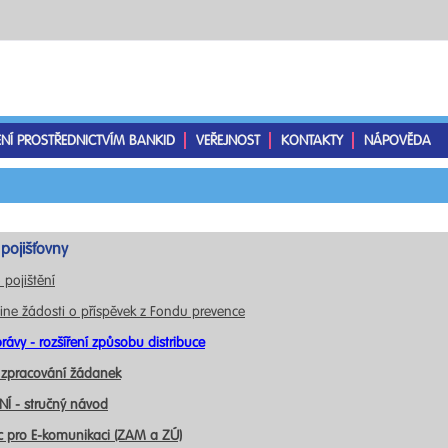
ENÍ PROSTŘEDNICTVÍM BANKID
VEŘEJNOST
KONTAKTY
NÁPOVĚDA
pojišťovny
 pojištění
ine žádosti o příspěvek z Fondu prevence
rávy - rozšíření způsobu distribuce
 zpracování žádanek
Í - stručný návod
c pro E-komunikaci (ZAM a ZÚ)