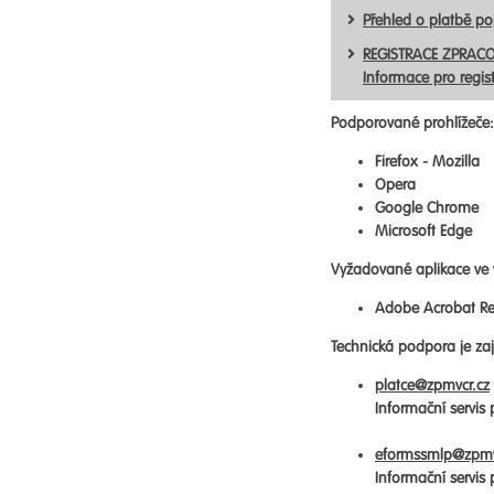
Přehled o platbě p
REGISTRACE ZPRACO
Informace pro regis
Podporované prohlížeče:
Firefox - Mozilla
Opera
Google Chrome
Microsoft Edge
Vyžadované aplikace ve 
Adobe Acrobat Re
Technická podpora je zaji
platce@zpmvcr.cz
Informační servis
eformssmlp@zpmv
Informační servis