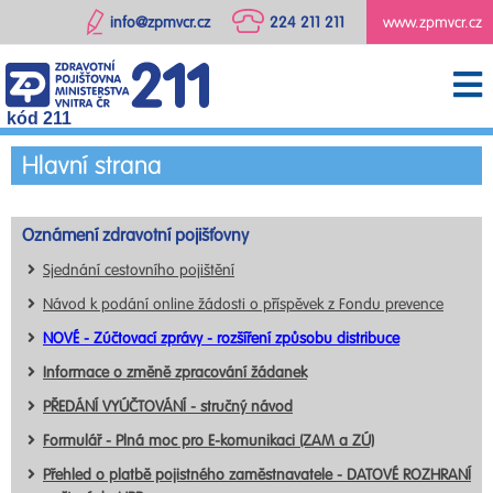
info@zpmvcr.cz
224 211 211
www.zpmvcr.cz
kód 211
Hlavní strana
Oznámení zdravotní pojišťovny
Sjednání cestovního pojištění
Návod k podání online žádosti o příspěvek z Fondu prevence
NOVÉ - Zúčtovací zprávy - rozšíření způsobu distribuce
Informace o změně zpracování žádanek
PŘEDÁNÍ VYÚČTOVÁNÍ - stručný návod
Formulář - Plná moc pro E-komunikaci (ZAM a ZÚ)
Přehled o platbě pojistného zaměstnavatele - DATOVÉ ROZHRANÍ