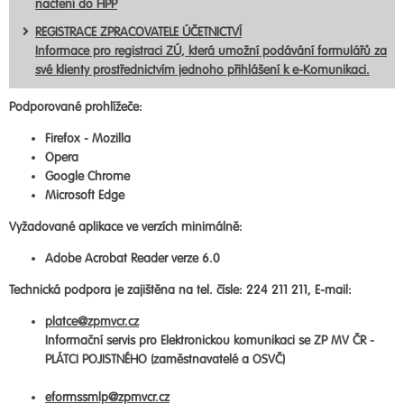
načtení do HPP
REGISTRACE ZPRACOVATELE ÚČETNICTVÍ
Informace pro registraci ZÚ, která umožní podávání formulářů za
své klienty prostřednictvím jednoho přihlášení k e-Komunikaci.
Podporované prohlížeče:
Firefox - Mozilla
Opera
Google Chrome
Microsoft Edge
Vyžadované aplikace ve verzích minimálně:
Adobe Acrobat Reader verze 6.0
Technická podpora je zajištěna na tel. čísle: 224 211 211, E-mail:
platce@zpmvcr.cz
Informační servis pro Elektronickou komunikaci se ZP MV ČR -
PLÁTCI POJISTNÉHO (zaměstnavatelé a OSVČ)
eformssmlp@zpmvcr.cz