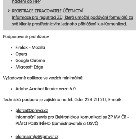
načtení do HPP
REGISTRACE ZPRACOVATELE ÚČETNICTVÍ
Informace pro registraci ZÚ, která umožní podávání formulářů za
své klienty prostřednictvím jednoho přihlášení k e-Komunikaci.
Podporované prohlížeče:
Firefox - Mozilla
Opera
Google Chrome
Microsoft Edge
Vyžadované aplikace ve verzích minimálně:
Adobe Acrobat Reader verze 6.0
Technická podpora je zajištěna na tel. čísle: 224 211 211, E-mail:
platce@zpmvcr.cz
Informační servis pro Elektronickou komunikaci se ZP MV ČR -
PLÁTCI POJISTNÉHO (zaměstnavatelé a OSVČ)
eformssmlp@zpmvcr.cz