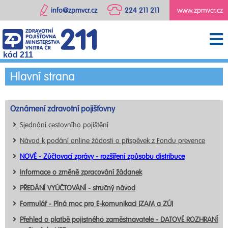
info@zpmvcr.cz
224 211 211
www.zpmvcr.cz
kód 211
Hlavní strana
Oznámení zdravotní pojišťovny
Sjednání cestovního pojištění
Návod k podání online žádosti o příspěvek z Fondu prevence
NOVÉ - Zúčtovací zprávy - rozšíření způsobu distribuce
Informace o změně zpracování žádanek
PŘEDÁNÍ VYÚČTOVÁNÍ - stručný návod
Formulář - Plná moc pro E-komunikaci (ZAM a ZÚ)
Přehled o platbě pojistného zaměstnavatele - DATOVÉ ROZHRANÍ