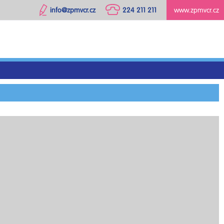
info@zpmvcr.cz
224 211 211
www.zpmvcr.cz