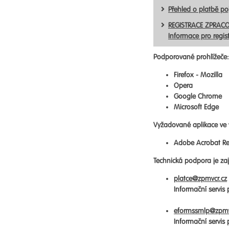
Přehled o platbě p
REGISTRACE ZPRACO
Informace pro regis
Podporované prohlížeče:
Firefox - Mozilla
Opera
Google Chrome
Microsoft Edge
Vyžadované aplikace ve 
Adobe Acrobat Re
Technická podpora je zaji
platce@zpmvcr.cz
Informační servis
eformssmlp@zpmv
Informační servis