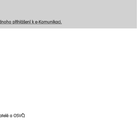
ednoho přihlášení k e-Komunikaci.
atelé a OSVČ)