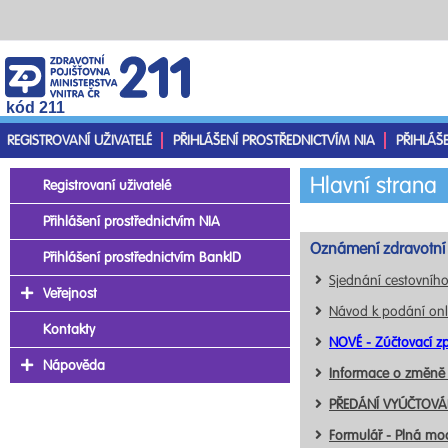
kód 211
REGISTROVANÍ UŽIVATELÉ
PŘIHLÁŠENÍ PROSTŘEDNICTVÍM NIA
PŘIHLÁŠ
Hlavní strana
Registrovaní uživatelé
Přihlášení prostřednictvím NIA
Oznámení zdravotní 
Přihlášení prostřednictvím BankID
Sjednání cestovního
Veřejnost
Návod k podání onl
Kontakty
NOVÉ - Zúčtovací zp
Nápověda
Informace o změně
PŘEDÁNÍ VYÚČTOVÁN
Formulář - Plná mo