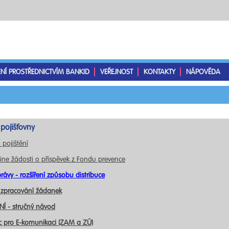
ENÍ PROSTŘEDNICTVÍM BANKID
VEŘEJNOST
KONTAKTY
NÁPOVĚDA
pojišťovny
 pojištění
ine žádosti o příspěvek z Fondu prevence
rávy - rozšíření způsobu distribuce
 zpracování žádanek
Í - stručný návod
c pro E-komunikaci (ZAM a ZÚ)