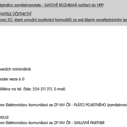
ojistného zaměstnavatele - DATOVÉ ROZHRANÍ načtení do HPP
VATELE ÚČETNICTVÍ
traci ZÚ, která umožní podávání formulářů za své klienty prostřednictvím j
verzích minimálně:
ader verze 6.0
štěna na tel. čísle: 224 211 211, E-mail:
 pro Elektronickou komunikaci se ZP MV ČR -
PLÁTCI POJISTNÉHO (zaměstnav
cr.cz
 pro Elektronickou komunikaci se ZP MV ČR -
SMLUVNÍ PARTNER