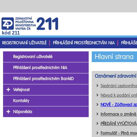
kód 211
REGISTROVANÍ UŽIVATELÉ
PŘIHLÁŠENÍ PROSTŘEDNICTVÍM NIA
PŘIHLÁŠ
Hlavní strana
Registrovaní uživatelé
Přihlášení prostřednictvím NIA
Oznámení zdravotní 
Přihlášení prostřednictvím BankID
Sjednání cestovního
Veřejnost
Návod k podání onl
Kontakty
NOVÉ - Zúčtovací zp
Nápověda
Informace o změně
PŘEDÁNÍ VYÚČTOVÁN
Formulář - Plná mo