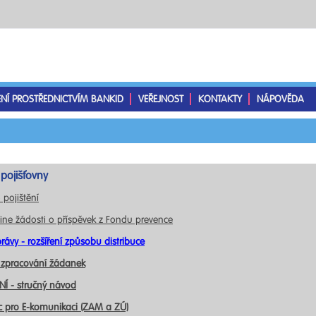
ENÍ PROSTŘEDNICTVÍM BANKID
VEŘEJNOST
KONTAKTY
NÁPOVĚDA
pojišťovny
 pojištění
ine žádosti o příspěvek z Fondu prevence
rávy - rozšíření způsobu distribuce
 zpracování žádanek
Í - stručný návod
c pro E-komunikaci (ZAM a ZÚ)