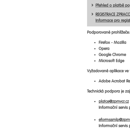
Přehled o platbě p
REGISTRACE ZPRACO
Informace pro regis
Podporované prohlížeče:
Firefox - Mozilla
Opera
Google Chrome
Microsoft Edge
Vyžadované aplikace ve 
Adobe Acrobat Re
Technická podpora je zaji
platce@zpmvcr.cz
Informační servis
eformssmlp@zpmv
Informační servis