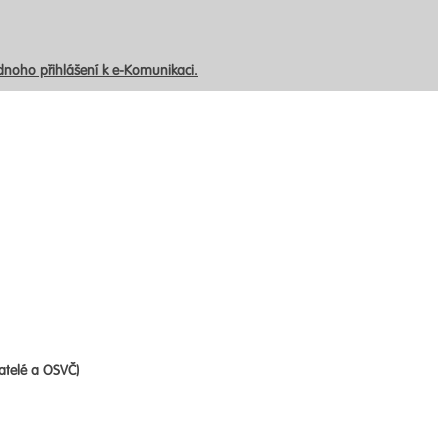
ednoho přihlášení k e-Komunikaci.
atelé a OSVČ)