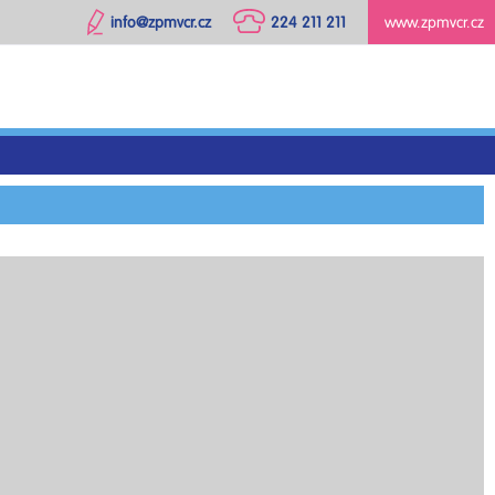
info@zpmvcr.cz
224 211 211
www.zpmvcr.cz