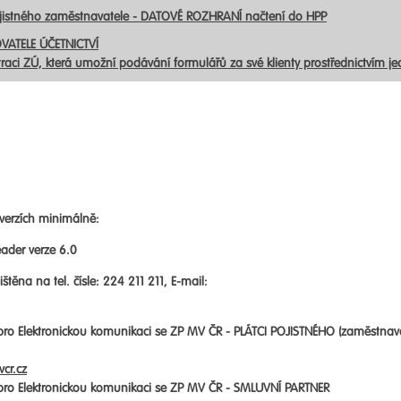
ojistného zaměstnavatele - DATOVÉ ROZHRANÍ načtení do HPP
VATELE ÚČETNICTVÍ
traci ZÚ, která umožní podávání formulářů za své klienty prostřednictvím j
verzích minimálně:
ader verze 6.0
štěna na tel. čísle: 224 211 211, E-mail:
 pro Elektronickou komunikaci se ZP MV ČR -
PLÁTCI POJISTNÉHO (zaměstnav
cr.cz
 pro Elektronickou komunikaci se ZP MV ČR -
SMLUVNÍ PARTNER