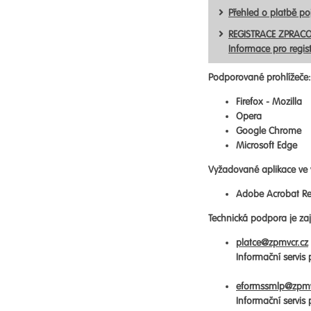
Přehled o platbě p
REGISTRACE ZPRACO
Informace pro regis
Podporované prohlížeče:
Firefox - Mozilla
Opera
Google Chrome
Microsoft Edge
Vyžadované aplikace ve 
Adobe Acrobat Re
Technická podpora je zaji
platce@zpmvcr.cz
Informační servis
eformssmlp@zpmv
Informační servis