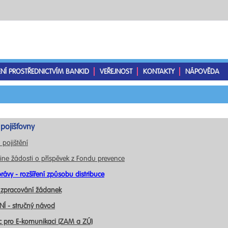
ENÍ PROSTŘEDNICTVÍM BANKID
VEŘEJNOST
KONTAKTY
NÁPOVĚDA
pojišťovny
 pojištění
ine žádosti o příspěvek z Fondu prevence
rávy - rozšíření způsobu distribuce
 zpracování žádanek
Í - stručný návod
c pro E-komunikaci (ZAM a ZÚ)