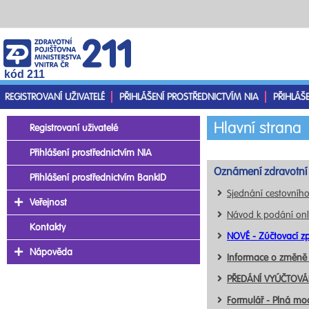
kód 211
REGISTROVANÍ UŽIVATELÉ
PŘIHLÁŠENÍ PROSTŘEDNICTVÍM NIA
PŘIHLÁŠ
Hlavní strana
Registrovaní uživatelé
Přihlášení prostřednictvím NIA
Oznámení zdravotní 
Přihlášení prostřednictvím BankID
Sjednání cestovního
Veřejnost
Návod k podání onl
Kontakty
NOVÉ - Zúčtovací zp
Nápověda
Informace o změně
PŘEDÁNÍ VYÚČTOVÁN
Formulář - Plná mo