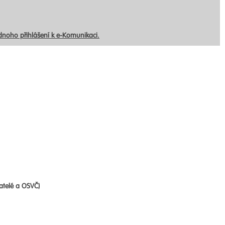
ednoho přihlášení k e-Komunikaci.
atelé a OSVČ)