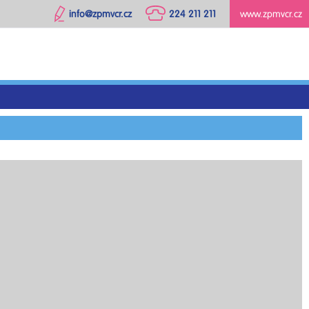
info@zpmvcr.cz
224 211 211
www.zpmvcr.cz