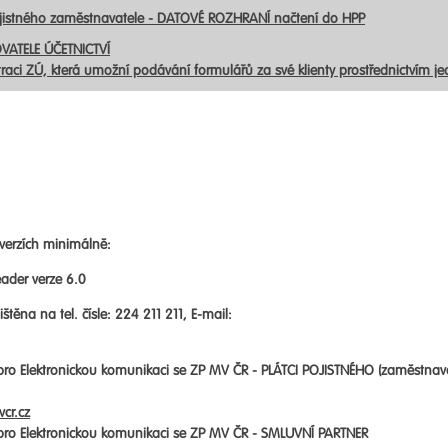
ojistného zaměstnavatele - DATOVÉ ROZHRANÍ načtení do HPP
VATELE ÚČETNICTVÍ
traci ZÚ, která umožní podávání formulářů za své klienty prostřednictvím j
verzích minimálně:
ader verze 6.0
štěna na tel. čísle: 224 211 211, E-mail:
 pro Elektronickou komunikaci se ZP MV ČR -
PLÁTCI POJISTNÉHO (zaměstnav
cr.cz
 pro Elektronickou komunikaci se ZP MV ČR -
SMLUVNÍ PARTNER