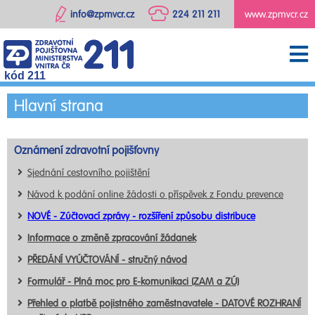
info@zpmvcr.cz
224 211 211
www.zpmvcr.cz
kód 211
Hlavní strana
Oznámení zdravotní pojišťovny
Sjednání cestovního pojištění
Návod k podání online žádosti o příspěvek z Fondu prevence
NOVÉ - Zúčtovací zprávy - rozšíření způsobu distribuce
Informace o změně zpracování žádanek
PŘEDÁNÍ VYÚČTOVÁNÍ - stručný návod
Formulář - Plná moc pro E-komunikaci (ZAM a ZÚ)
Přehled o platbě pojistného zaměstnavatele - DATOVÉ ROZHRANÍ