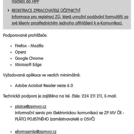
načtení do HPP
REGISTRACE ZPRACOVATELE ÚČETNICTVÍ
Informace pro registraci ZÚ, která umožní podávání formulářů za
své klienty prostřednictvím jednoho přihlášení k e-Komunikaci.
Podporované prohlížeče:
Firefox - Mozilla
Opera
Google Chrome
Microsoft Edge
Vyžadované aplikace ve verzích minimálně:
Adobe Acrobat Reader verze 6.0
Technická podpora je zajištěna na tel. čísle: 224 211 211, E-mail:
platce@zpmvcr.cz
Informační servis pro Elektronickou komunikaci se ZP MV ČR -
PLÁTCI POJISTNÉHO (zaměstnavatelé a OSVČ)
eformssmlp@zpmvcr.cz