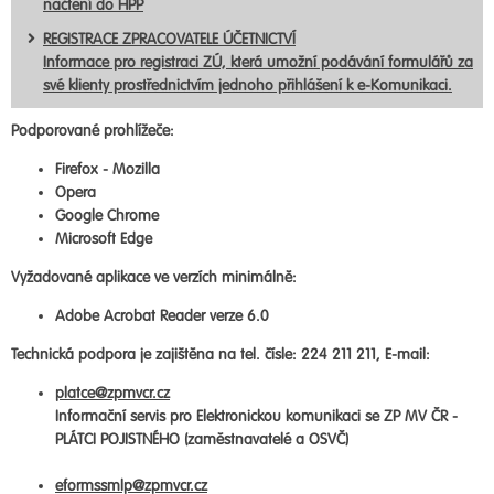
načtení do HPP
REGISTRACE ZPRACOVATELE ÚČETNICTVÍ
Informace pro registraci ZÚ, která umožní podávání formulářů za
své klienty prostřednictvím jednoho přihlášení k e-Komunikaci.
Podporované prohlížeče:
Firefox - Mozilla
Opera
Google Chrome
Microsoft Edge
Vyžadované aplikace ve verzích minimálně:
Adobe Acrobat Reader verze 6.0
Technická podpora je zajištěna na tel. čísle: 224 211 211, E-mail:
platce@zpmvcr.cz
Informační servis pro Elektronickou komunikaci se ZP MV ČR -
PLÁTCI POJISTNÉHO (zaměstnavatelé a OSVČ)
eformssmlp@zpmvcr.cz