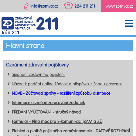
info@zpmvcr.cz
224 211 211
www.zpmvcr.cz
kód 211
Hlavní strana
Oznámení zdravotní pojišťovny
Sjednání cestovního pojištění
Návod k podání online žádosti o příspěvek z Fondu prevence
NOVÉ - Zúčtovací zprávy - rozšíření způsobu distribuce
Informace o změně zpracování žádanek
PŘEDÁNÍ VYÚČTOVÁNÍ - stručný návod
Formulář - Plná moc pro E-komunikaci (ZAM a ZÚ)
Přehled o platbě pojistného zaměstnavatele - DATOVÉ ROZHRANÍ