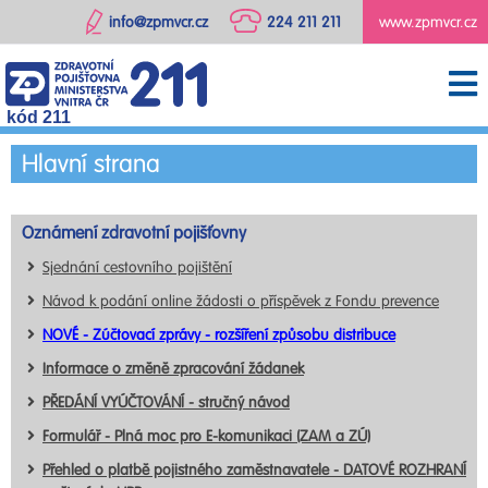
info@zpmvcr.cz
224 211 211
www.zpmvcr.cz
kód 211
Hlavní strana
Oznámení zdravotní pojišťovny
Sjednání cestovního pojištění
Návod k podání online žádosti o příspěvek z Fondu prevence
NOVÉ - Zúčtovací zprávy - rozšíření způsobu distribuce
Informace o změně zpracování žádanek
PŘEDÁNÍ VYÚČTOVÁNÍ - stručný návod
Formulář - Plná moc pro E-komunikaci (ZAM a ZÚ)
Přehled o platbě pojistného zaměstnavatele - DATOVÉ ROZHRANÍ