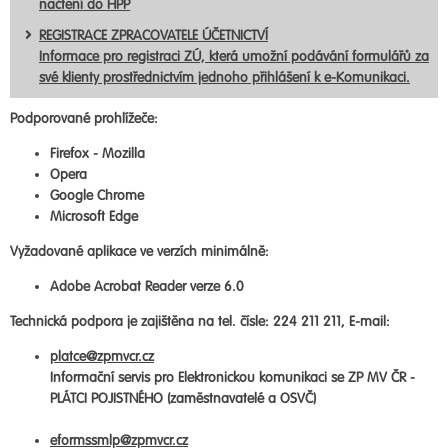
načtení do HPP
REGISTRACE ZPRACOVATELE ÚČETNICTVÍ
Informace pro registraci ZÚ, která umožní podávání formulářů za
své klienty prostřednictvím jednoho přihlášení k e-Komunikaci.
Podporované prohlížeče:
Firefox - Mozilla
Opera
Google Chrome
Microsoft Edge
Vyžadované aplikace ve verzích minimálně:
Adobe Acrobat Reader verze 6.0
Technická podpora je zajištěna na tel. čísle: 224 211 211, E-mail:
platce@zpmvcr.cz
Informační servis pro Elektronickou komunikaci se ZP MV ČR -
PLÁTCI POJISTNÉHO (zaměstnavatelé a OSVČ)
eformssmlp@zpmvcr.cz